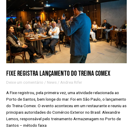
do
Treina
Comex
Fixe registra lançamento do Treina Comex
Deixe um comentário
/
News
/
Andrea Rifer
A Fixe registrou, pela primeira vez, uma atividade relacionada ao
Porto de Santos, bem longe do mar. Foi em São Paulo, o lançamento
do Treina Comex. O evento aconteceu em um restaurante e reuniu as
principais autoridades do Comércio Exterior no Brasil. Alexandre
Lemos, responsável pelo treinamento Armazenagem no Porto de
Santos – método faixa