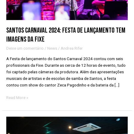
Fixe
Santos Carnaval 2024: festa de lançamento tem
imagens da Fixe
Deixe um comentário
/
News
/
Andrea Rifer
A Festa de lançamento do Santos Carnaval 2024 contou com seis
profissionais da Fixe. Durante as cerca de 12 horas de evento, tudo
foi captado pelas câmeras da produtora. Além das apresentações
musicais de artistas e de escolas de samba de Santos, a festa
contou com show do cantor Zeca Pagodinho e da bateria da […]
Read More »
Fixe
registra
lançamento