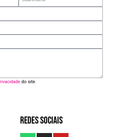
Privacidade
do site.
REDES SOCIAIS
W
I
Y