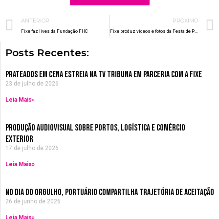
Prev
ANTERIOR
PRÓXIMO
Fixe faz lives da Fundação FHC
Fixe produz vídeos e fotos da Festa de Portugal em Santos
Posts Recentes:
Prateados em Cena estreia na TV Tribuna em parceria com a Fixe
23 de julho de 2026
Leia Mais»
Produção Audiovisual sobre Portos, Logística e Comércio
Exterior
17 de julho de 2026
Leia Mais»
no dia do orgulho, Portuário compartilha trajetória de aceitação
26 de junho de 2026
Leia Mais»