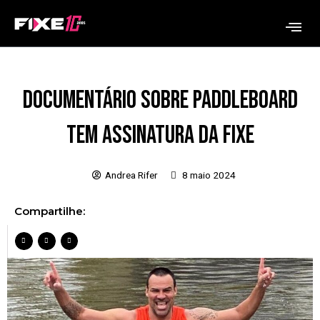
Ir
Me
para
o
conteúdo
Documentário sobre paddleboard
tem assinatura da Fixe
Andrea Rifer
8 maio 2024
Compartilhe: