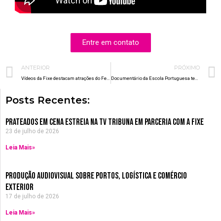
Entre em contato
Prev
ANTERIOR
PRÓXIMO
Vídeos da Fixe destacam atrações do Festival Geek
Documentário da Escola Portuguesa tem lançamento no cinema
Posts Recentes:
Prateados em Cena estreia na TV Tribuna em parceria com a Fixe
23 de julho de 2026
Leia Mais»
Produção Audiovisual sobre Portos, Logística e Comércio
Exterior
17 de julho de 2026
Leia Mais»