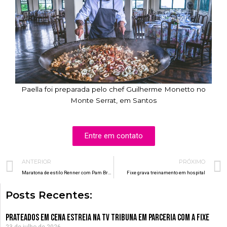
Paella foi preparada pelo chef Guilherme Monetto no
Monte Serrat, em Santos
Entre em contato
Prev
ANTERIOR
PRÓXIMO
Maratona de estilo Renner com Pam Braga
Fixe grava treinamento em hospital
Posts Recentes:
Prateados em Cena estreia na TV Tribuna em parceria com a Fixe
23 de julho de 2026