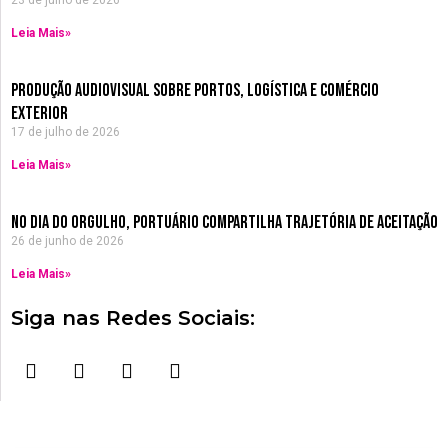
Leia Mais»
Produção Audiovisual sobre Portos, Logística e Comércio
Exterior
17 de julho de 2026
Leia Mais»
no dia do orgulho, Portuário compartilha trajetória de aceitação
26 de junho de 2026
Leia Mais»
Siga nas Redes Sociais:
F
I
Y
W
a
n
o
h
c
s
u
a
e
t
t
t
b
a
u
s