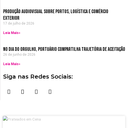
Produção Audiovisual sobre Portos, Logística e Comércio
Exterior
17 de julho de 2026
Leia Mais»
no dia do orgulho, Portuário compartilha trajetória de aceitação
26 de junho de 2026
Leia Mais»
Siga nas Redes Sociais:
F
I
Y
W
a
n
o
h
c
s
u
a
e
t
t
t
b
a
u
s
o
g
b
a
o
r
e
p