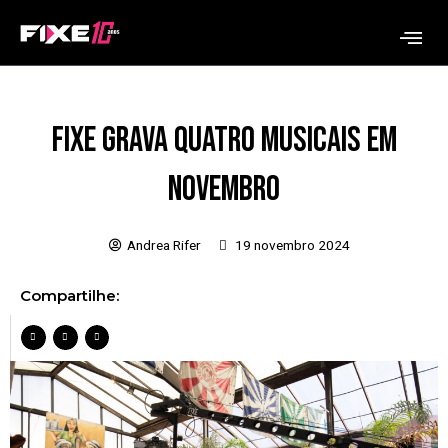
Ir
Me
para
o
conteúdo
Fixe grava quatro musicais em
novembro
Andrea Rifer
19 novembro 2024
Compartilhe: