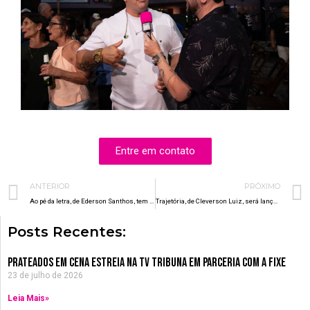
Entre em contato
Prev
ANTERIOR
PRÓXIMO
Ao pé da letra, de Ederson Santhos, tem produção da Fixe
Trajetória, de Cleverson Luiz, será lançado em 5 de dezembro
Posts Recentes:
Prateados em Cena estreia na TV Tribuna em parceria com a Fixe
23 de julho de 2026
Leia Mais»