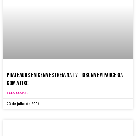
k
a
p
m
Prateados em Cena estreia na TV Tribuna em parceria
com a Fixe
LEIA MAIS »
23 de julho de 2026