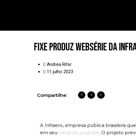
Ir
para
o
conteúdo
Fixe produz websérie da Infr
Andrea Rifer
11 julho 2023
Compartilhe:
A Infraero, empresa pública brasileira q
em seu
canal do youtube
. O projeto pre