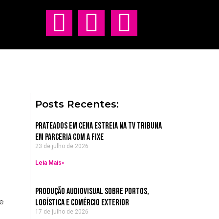
Whatsapp
Instagram
Youtube
Posts Recentes:
Prateados em Cena estreia na TV Tribuna
em parceria com a Fixe
23 de julho de 2026
Leia Mais»
Produção Audiovisual sobre Portos,
ie
Logística e Comércio Exterior
17 de julho de 2026