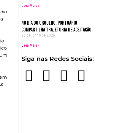
Leia Mais»
ódio
 a
no dia do orgulho, Portuário
compartilha trajetória de aceitação
26 de junho de 2026
io
Leia Mais»
ico
e um
Siga nas Redes Sociais:
F
I
Y
W
 em
As
a
n
o
h
c
s
u
a
e
t
t
t