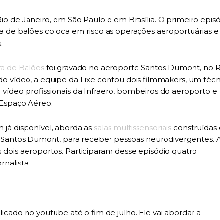
o de Janeiro, em São Paulo e em Brasília. O primeiro epis
ra de balões coloca em risco as operações aeroportuárias e
.
a de Balões
foi gravado no aeroporto Santos Dumont, no R
do vídeo, a equipe da Fixe contou dois filmmakers, um técn
o vídeo profissionais da Infraero, bombeiros do aeroporto 
 Espaço Aéreo.
já disponível, aborda as
salas multissensoriais
construídas
 Santos Dumont, para receber pessoas neurodivergentes. 
 dois aeroportos. Participaram desse episódio quatro
nalista.
icado no youtube até o fim de julho. Ele vai abordar a