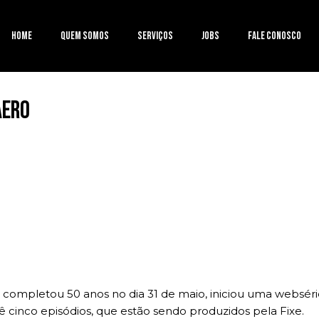
Home
Quem somos
Serviços
Jobs
Fale conosco
aero
ue completou 50 anos no dia 31 de maio, iniciou uma websér
vê cinco episódios, que estão sendo produzidos pela Fixe.