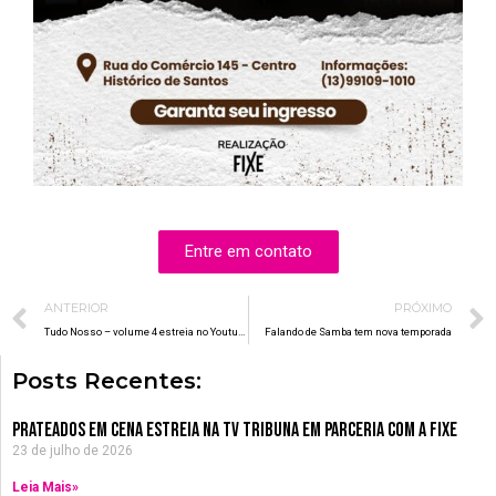
Entre em contato
Prev
ANTERIOR
PRÓXIMO
Tudo Nosso – volume 4 estreia no Youtube
Falando de Samba tem nova temporada
Posts Recentes:
Prateados em Cena estreia na TV Tribuna em parceria com a Fixe
23 de julho de 2026
Leia Mais»