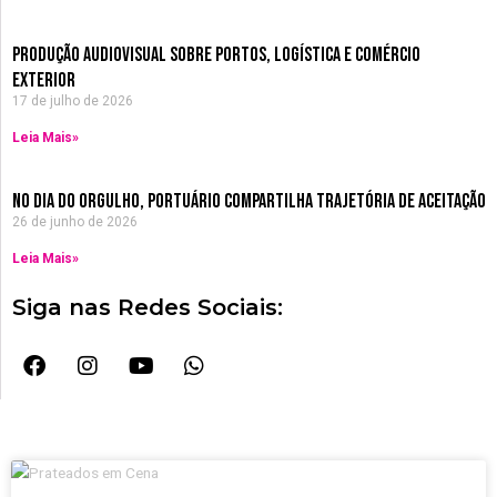
Produção Audiovisual sobre Portos, Logística e Comércio
Exterior
17 de julho de 2026
Leia Mais»
no dia do orgulho, Portuário compartilha trajetória de aceitação
26 de junho de 2026
Leia Mais»
Siga nas Redes Sociais:
F
I
Y
W
a
n
o
h
c
s
u
a
e
t
t
t
b
a
u
s
o
g
b
a
o
r
e
p