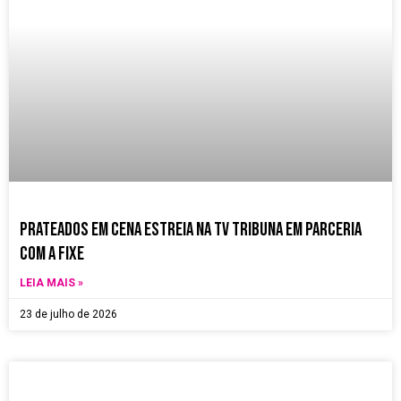
k
a
p
m
Prateados em Cena estreia na TV Tribuna em parceria
com a Fixe
LEIA MAIS »
23 de julho de 2026