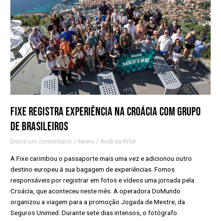
Croácia
com
grupo
de
brasileiros
Fixe registra experiência na Croácia com grupo
de brasileiros
Deixe um comentário
/
News
/
Andrea Rifer
A Fixe carimbou o passaporte mais uma vez e adicionou outro
destino europeu à sua bagagem de experiências. Fomos
responsáveis por registrar em fotos e vídeos uma jornada pela
Croácia, que aconteceu neste mês. A operadora DoMundo
organizou a viagem para a promoção Jogada de Mestre, da
Seguros Unimed. Durante sete dias intensos, o fotógrafo