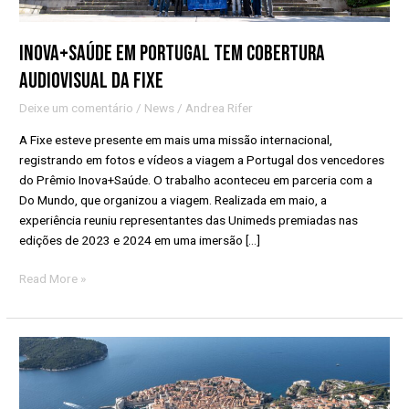
Inova+Saúde em Portugal tem cobertura
audiovisual da Fixe
Deixe um comentário
/
News
/
Andrea Rifer
A Fixe esteve presente em mais uma missão internacional,
registrando em fotos e vídeos a viagem a Portugal dos vencedores
do Prêmio Inova+Saúde. O trabalho aconteceu em parceria com a
Do Mundo, que organizou a viagem. Realizada em maio, a
experiência reuniu representantes das Unimeds premiadas nas
edições de 2023 e 2024 em uma imersão […]
Read More »
Fixe
registra
experiência
na