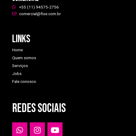
+55 (11) 94575-2756
comercial@fixe.com.br
Links
Home
Quem somos
Serviços
Jobs
Fale conosco
REDES SOCIAIS
W
I
Y
h
n
o