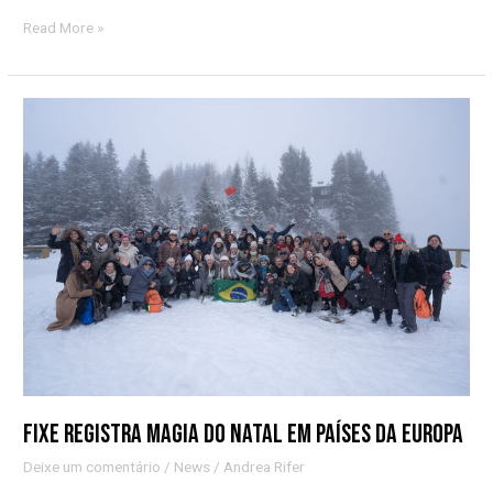
Read More »
Fixe
registra
magia
do
natal
em
países
da
Europa
Fixe registra magia do natal em países da Europa
Deixe um comentário
/
News
/
Andrea Rifer