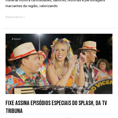
marcantes da região, valorizando
Read More »
Fixe
assina
episódios
especiais
do
Splash,
da
TV
Tribuna
Fixe assina episódios especiais do Splash, da TV
Tribuna