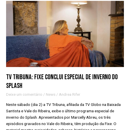
TV
Tribuna:
Fixe
conclui
especial
de
inverno
do
Splash
TV Tribuna: Fixe conclui especial de inverno do
Splash
Deixe um comentário
/
News
/
Andrea Rifer
Neste sábado (dia 2) a TV Tribuna, afiliada da TV Globo na Baixada
Santista e Vale do Ribeira, exibe o último programa especial de
inverno do Splash. Apresentados por Marcelly Abreu, os três
episódios gravados no Vale do Ribeira, têm produção da Fixe. O
material mostra curiosidades, sabores, histórias e personagens