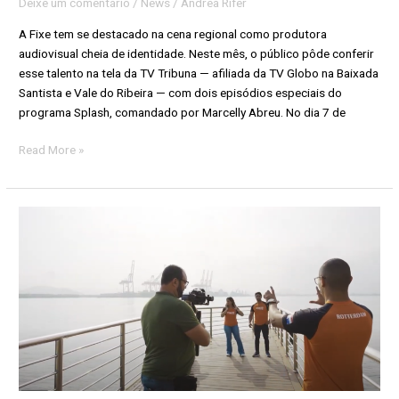
Deixe um comentário
/
News
/
Andrea Rifer
A Fixe tem se destacado na cena regional como produtora
audiovisual cheia de identidade. Neste mês, o público pôde conferir
esse talento na tela da TV Tribuna — afiliada da TV Globo na Baixada
Santista e Vale do Ribeira — com dois episódios especiais do
programa Splash, comandado por Marcelly Abreu. No dia 7 de
Read More »
Fixe
conclui
produção
do
programa
Porto
–
o
Desafio