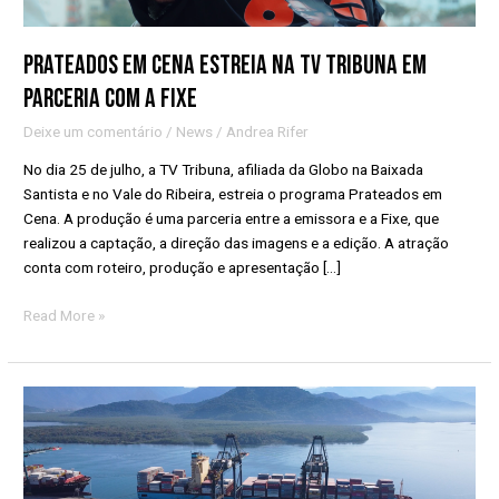
com
a
Fixe
Prateados em Cena estreia na TV Tribuna em
parceria com a Fixe
Deixe um comentário
/
News
/
Andrea Rifer
No dia 25 de julho, a TV Tribuna, afiliada da Globo na Baixada
Santista e no Vale do Ribeira, estreia o programa Prateados em
Cena. A produção é uma parceria entre a emissora e a Fixe, que
realizou a captação, a direção das imagens e a edição. A atração
conta com roteiro, produção e apresentação […]
Read More »
Fixe
assume
produção
do
Porto