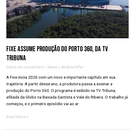
360,
da
TV
Tribuna
Fixe assume produção do Porto 360, da TV
Tribuna
Deixe um comentário
/
News
/
Andrea Rifer
A Fixe inicia 2026 com um novo e importante capítulo em sua
trajetória. A partir desse ano, a produtora passa a assinar a
produção do Porto 360. O programa é exibido na TV Tribuna,
afiliada da Globo na Baixada Santista e Vale do Ribeira. O trabalho já
começou, e o primeiro episódio vai ao ar
Read More »