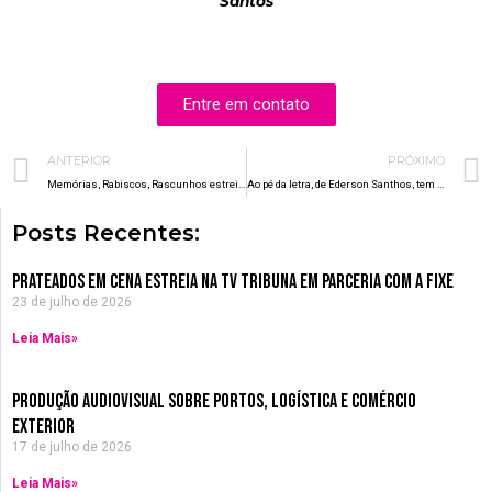
Santos
Entre em contato
Prev
ANTERIOR
PRÓXIMO
Memórias, Rabiscos, Rascunhos estreia dia 25
Ao pé da letra, de Ederson Santhos, tem produção da Fixe
Posts Recentes:
Prateados em Cena estreia na TV Tribuna em parceria com a Fixe
23 de julho de 2026
Leia Mais»
Produção Audiovisual sobre Portos, Logística e Comércio
Exterior
17 de julho de 2026
Leia Mais»