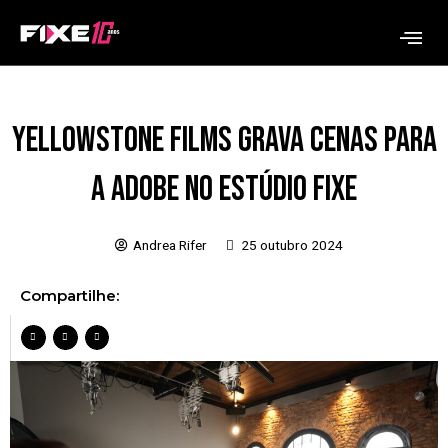
Ir
Me
para
o
conteúdo
Yellowstone Films grava cenas para
a Adobe no Estúdio Fixe
Andrea Rifer
25 outubro 2024
Compartilhe: