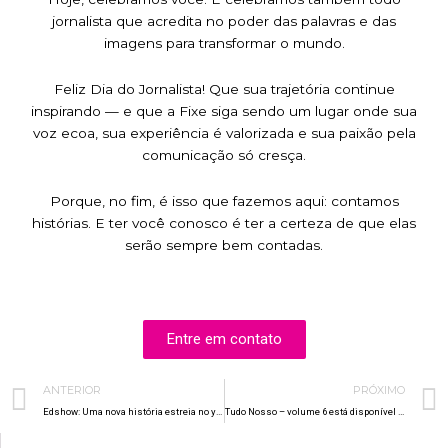
jornalista que acredita no poder das palavras e das
imagens para transformar o mundo.
Feliz Dia do Jornalista! Que sua trajetória continue
inspirando — e que a Fixe siga sendo um lugar onde sua
voz ecoa, sua experiência é valorizada e sua paixão pela
comunicação só cresça.
Porque, no fim, é isso que fazemos aqui: contamos
histórias. E ter você conosco é ter a certeza de que elas
serão sempre bem contadas.
Entre em contato
Prev
ANTERIOR
PRÓXIMO
Edshow: Uma nova história estreia no youtube
Tudo Nosso – volume 6 está disponível no YouTube