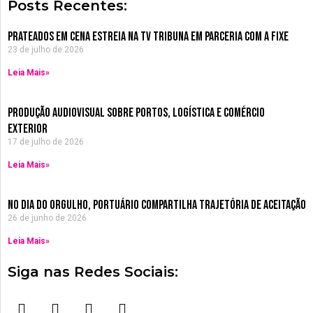
Posts Recentes:
Prateados em Cena estreia na TV Tribuna em parceria com a Fixe
23 de julho de 2026
Leia Mais»
Produção Audiovisual sobre Portos, Logística e Comércio
Exterior
17 de julho de 2026
Leia Mais»
no dia do orgulho, Portuário compartilha trajetória de aceitação
26 de junho de 2026
Leia Mais»
Siga nas Redes Sociais:
F
I
Y
W