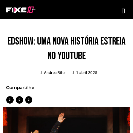
Ir
Me
para
o
conteúdo
Edshow: Uma nova história estreia
no youtube
Andrea Rifer
1 abril 2025
Compartilhe: