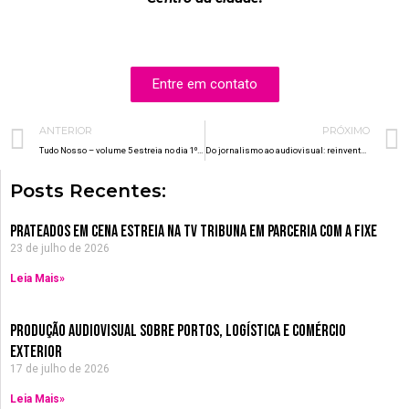
Entre em contato
Prev
ANTERIOR
PRÓXIMO
Tudo Nosso – volume 5 estreia no dia 1º de abril
Do jornalismo ao audiovisual: reinventar-se é um ato de coragem
Posts Recentes:
Prateados em Cena estreia na TV Tribuna em parceria com a Fixe
23 de julho de 2026
Leia Mais»
Produção Audiovisual sobre Portos, Logística e Comércio
Exterior
17 de julho de 2026
Leia Mais»