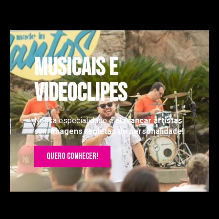
Musicais e
videoclipeS
Nossa especialidade é
alavancar artistas
com
imagens repletas de personalidade!
QUERO CONHECER!