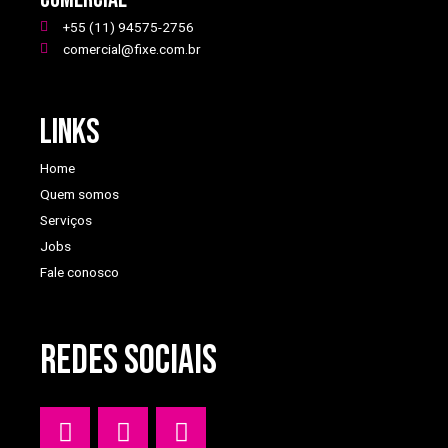
+55 (11) 94575-2756
comercial@fixe.com.br
Links
Home
Quem somos
Serviços
Jobs
Fale conosco
REDES SOCIAIS
W
I
Y
h
n
o