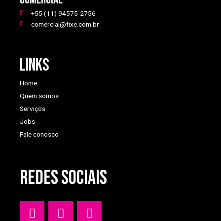
+55 (11) 94575-2756
comercial@fixe.com.br
Links
Home
Quem somos
Serviços
Jobs
Fale conosco
REDES SOCIAIS
W
I
Y
h
n
o